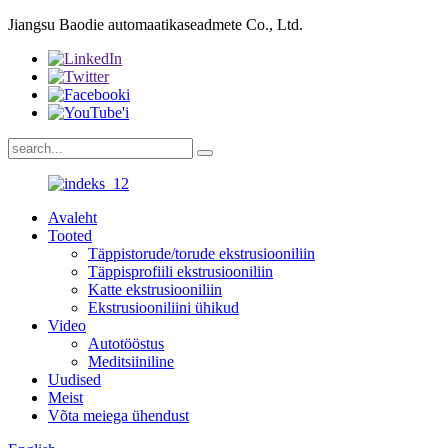
Jiangsu Baodie automaatikaseadmete Co., Ltd.
Avaleht
Tooted
Täppistorude/torude ekstrusiooniliin
Täppisprofiili ekstrusiooniliin
Katte ekstrusiooniliin
Ekstrusiooniliini ühikud
Video
Autotööstus
Meditsiiniline
Uudised
Meist
Võta meiega ühendust