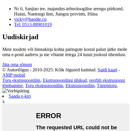
Nr 6, Sanjiao tee, majandus-tehnoloogilise arengu piirkond,
Haian, Nantongi linn, Jiangsu provints, Hiina
vicky@baodie.cn
Tel: 0513-88901019
Uudiskirjad
Meie toodete või hinnakirja kohta päringute korral palun jätke meile
oma e-posti aadress ja me võtame teiega 24 tunni jooksul ühendust.
Jäta oma sõnum
© Autoriõigus - 2010-2025: Kõik õigused kaitstud.
Saidi kaart
-
AMP mobiil
Toru ekstrusiooniliin
,
Ekstrusiooniliini ühikud
,
profiili ekstrusiooni
tõmbamine
,
Toru ekstrusiooniliin
,
Ekstrusiooniliin
,
Täppistoru
,
Saada e-kiri
x