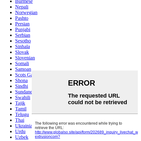
Burmese
Nepali
Norwegian
Pashto
Persian
Punjabi
Serbian
Sesotho
Sinhala
Slovak
Slovenian
Somali
Samoan
Scots Gaelic
Shona
Sindhi
Sundanese
Swahili
Tajik
Tamil
Telugu
Thai
Ukrainian
Urdu
Uzbek