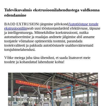
Tulevikuvalmis ekstrusioonilahendustega valdkonna
edendamine
BAOD EXTRUSIONi järgmine põlvkond
Autotööstuse torude
ekstrusiooniliin
seab uusi tööstusstandardeid efektiivsuse, täpsuse
ja intelligentsusega. Mitmekihilise koekstrusiooni, nutika
automatiseerimise ja reaalajas andmete jälgimise abil anname
tootjatele võimaluse optimeerida tootmist, parandada
tootekvaliteeti ja pakkuda autotööstusele usaldusväärsemaid
torujuhtmelahendusi.
Võtke meiega juba täna ühendust, et saada lisateavet meie
toodete ja kohandatud lahenduste kohta!