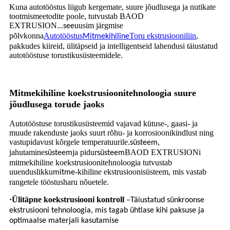
Kuna autotööstus liigub kergemate, suure jõudlusega ja nutikate
tootmismeetodite poole, tutvustab BAOD
EXTRUSION...
uusim järgmise
see
põlvkonna
Autotööstus
Toru ekstrusiooniliin
,
Mitmekihiline
pakkudes kiireid, ülitäpseid ja intelligentseid lahendusi täiustatud
autotööstuse torustikusüsteemidele.
Mitmekihiline koekstrusioonitehnoloogia suure
jõudlusega torude jaoks
Autotööstuse torustikusüsteemid vajavad kütuse-, gaasi- ja
muude rakenduste jaoks suurt rõhu- ja korrosioonikindlust ning
vastupidavust kõrgele temperatuurile.
,
süsteem
jahutamine
ja pidur
BAOD EXTRUSIONi
süsteem
süsteem
mitmekihiline koekstrusioonitehnoloogia tutvustab
uuenduslikku
-kihiline ekstrusioonisüsteem, mis vastab
mitme
rangetele tööstusharu nõuetele.
·
Ülitäpne koekstrusiooni kontroll
–
Täiustatud sünkroonse
ekstrusiooni tehnoloogia, mis tagab ühtlase kihi paksuse ja
optimaalse materjali kasutamise