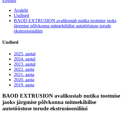
English
Avaleht
Uudised
BAOD EXTRUSION avalikustab nutika tootmise jaoks
järgmise põlvkonna mitmekihilise autotööstuse torude
ekstrusiooniliini
Uudised
2025. aastal
2024. aastal
2023. aastal
2022. aasta
2021. aasta
2020. aasta
2019. aasta
BAOD EXTRUSION avalikustab nutika tootmise
jaoks järgmise põlvkonna mitmekihilise
autotööstuse torude ekstrusiooniliini