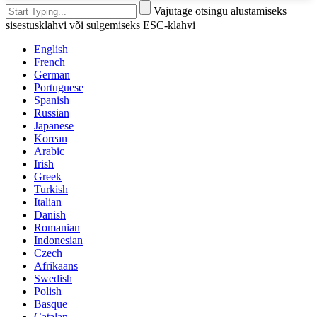
Vajutage otsingu alustamiseks
sisestusklahvi või sulgemiseks ESC-klahvi
English
French
German
Portuguese
Spanish
Russian
Japanese
Korean
Arabic
Irish
Greek
Turkish
Italian
Danish
Romanian
Indonesian
Czech
Afrikaans
Swedish
Polish
Basque
Catalan