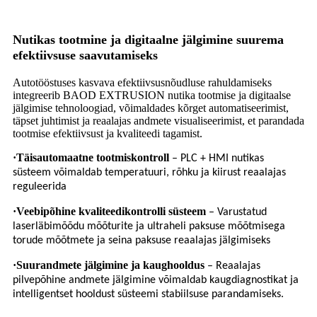
Nutikas tootmine ja digitaalne jälgimine suurema
efektiivsuse saavutamiseks
Autotööstuses kasvava efektiivsusnõudluse rahuldamiseks
integreerib BAOD EXTRUSION nutika tootmise ja digitaalse
jälgimise tehnoloogiad, võimaldades kõrget automatiseerimist,
täpset juhtimist ja reaalajas andmete visualiseerimist, et parandada
tootmise efektiivsust ja kvaliteedi tagamist.
·
Täisautomaatne tootmiskontroll
– PLC + HMI nutikas
süsteem võimaldab temperatuuri, rõhku ja kiirust reaalajas
reguleerida
·
Veebipõhine kvaliteedikontrolli süsteem
– Varustatud
laserläbimõõdu mõõturite ja ultraheli paksuse mõõtmisega
torude mõõtmete ja seina paksuse reaalajas jälgimiseks
·
Suurandmete jälgimine ja kaughooldus
– Reaalajas
pilvepõhine andmete jälgimine võimaldab kaugdiagnostikat ja
intelligentset hooldust süsteemi stabiilsuse parandamiseks.