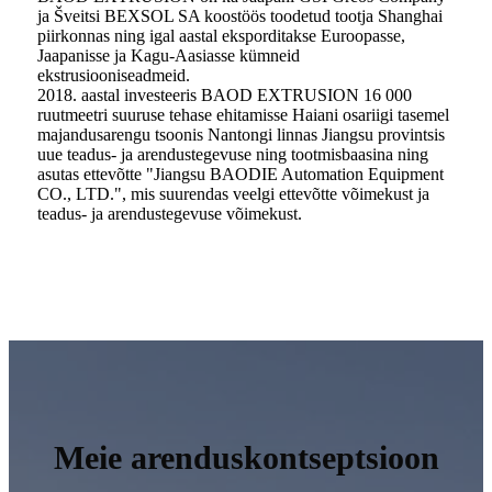
ja Šveitsi BEXSOL SA koostöös toodetud tootja Shanghai
piirkonnas ning igal aastal eksporditakse Euroopasse,
Jaapanisse ja Kagu-Aasiasse kümneid
ekstrusiooniseadmeid.
2018. aastal investeeris BAOD EXTRUSION 16 000
ruutmeetri suuruse tehase ehitamisse Haiani osariigi tasemel
majandusarengu tsoonis Nantongi linnas Jiangsu provintsis
uue teadus- ja arendustegevuse ning tootmisbaasina ning
asutas ettevõtte "Jiangsu BAODIE Automation Equipment
CO., LTD.", mis suurendas veelgi ettevõtte võimekust ja
teadus- ja arendustegevuse võimekust.
Meie arenduskontseptsioon