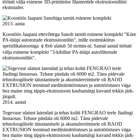
töötati välja esimene 3D-printimise filamentide ekstrusiooniliini
ekstruuder.
2013. aasta
Koostöös Jaapani ettevõttega Sanoh tarniti esimene komplekt "Kiire
PA-tüüpi autotorude ekstrusiooniliin", mille tootmiskiirus
spetsifikatsiooniga ￠8x6 ulatub 50 m/min-ni. Samal aastal töötati
välja esimene komplekt "3-kihiline PA-tüüpi autoõlitorude
ekstrusiooniliin".
2014. aastal
Tegevuse ulatust laiendati ja tehas koliti FENGRAO teele Jiadingi
linnaosas. Tehase pindala oli 6000 m2. Tänu pidevale
tehnoloogilisele täiustamisele ja akumuleerimisele oli BAOD
EXTRUSION teeninud meditsiinitööstuses ja autotööstuses väga
hea maine ning täppis-ekstrusiooni kaubamärgi kuvand tekkis järk-