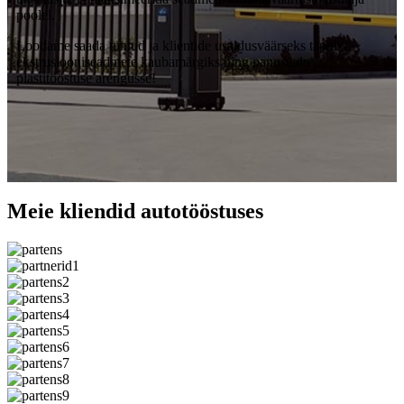
poolel.
Loodame saada tuntud ja klientide usaldusväärseks täppis-
ekstrusiooniseadmete kaubamärgiks ning panustada
plastitööstuse arengusse!
Meie kliendid autotööstuses