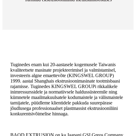
Tuginedes enam kui 20-aastasele kogemusele Taiwanis
kvaliteetsete masinate projekteerimisel ja valmistamisel,
investeeris algne emaettevõte (KINGSWEL GROUP)
1999. aastal Shanghais ekstrusioonimasinate tootmisbaasi
rajamisse. Tuginedes KINGSWEL GROUPi rikkalikele
inimressurssidele ja normatiivsele haldussüsteemile ning
kümnetele maailmakuulsatele kodumaistele ja välismaistele
tarnijatele, püüdleme klientidele pakkuda suurepärase
jõudlusega professionaalset plastmassist ekstrusiooniliini
konkurentsivõimelise hinnaga.
BAOD EXTRUSION on ka Jaapani GSI Greos Company