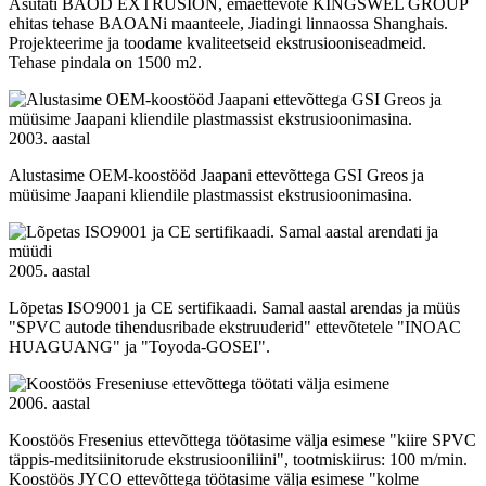
Asutati BAOD EXTRUSION, emaettevõte KINGSWEL GROUP
ehitas tehase BAOANi maanteele, Jiadingi linnaossa Shanghais.
Projekteerime ja toodame kvaliteetseid ekstrusiooniseadmeid.
Tehase pindala on 1500 m2.
2003. aastal
Alustasime OEM-koostööd Jaapani ettevõttega GSI Greos ja
müüsime Jaapani kliendile plastmassist ekstrusioonimasina.
2005. aastal
Lõpetas ISO9001 ja CE sertifikaadi. Samal aastal arendas ja müüs
"SPVC autode tihendusribade ekstruuderid" ettevõtetele "INOAC
HUAGUANG" ja "Toyoda-GOSEI".
2006. aastal
Koostöös Fresenius ettevõttega töötasime välja esimese "kiire SPVC
täppis-meditsiinitorude ekstrusiooniliini", tootmiskiirus: 100 m/min.
Koostöös JYCO ettevõttega töötasime välja esimese "kolme