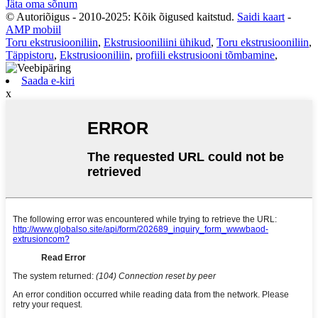
Jäta oma sõnum
© Autoriõigus - 2010-2025: Kõik õigused kaitstud.
Saidi kaart
-
AMP mobiil
Toru ekstrusiooniliin
,
Ekstrusiooniliini ühikud
,
Toru ekstrusiooniliin
,
Täppistoru
,
Ekstrusiooniliin
,
profiili ekstrusiooni tõmbamine
,
Saada e-kiri
x