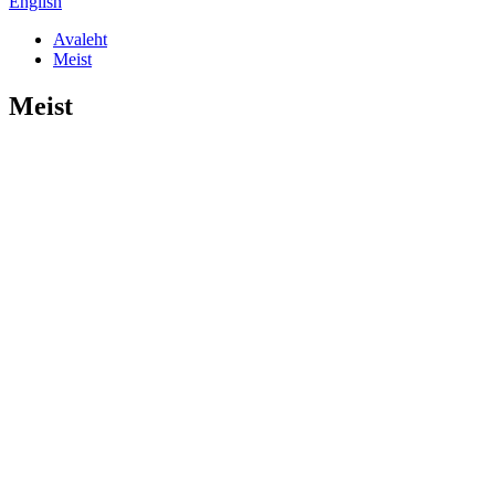
English
Avaleht
Meist
Meist