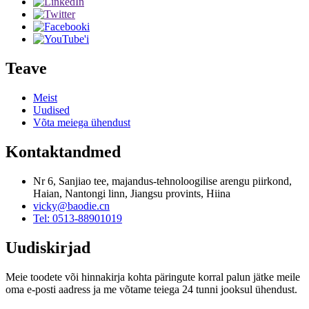
Teave
Meist
Uudised
Võta meiega ühendust
Kontaktandmed
Nr 6, Sanjiao tee, majandus-tehnoloogilise arengu piirkond,
Haian, Nantongi linn, Jiangsu provints, Hiina
vicky@baodie.cn
Tel: 0513-88901019
Uudiskirjad
Meie toodete või hinnakirja kohta päringute korral palun jätke meile
oma e-posti aadress ja me võtame teiega 24 tunni jooksul ühendust.