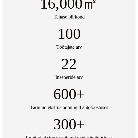
16,000
㎡
Tehase piirkond
100
Töötajate arv
22
Inseneride arv
600
+
Tarnitud ekstrusiooniliinid autotööstuses
300
+
Tarnitud ekstrusiooniliinid meditsiinitööstuses