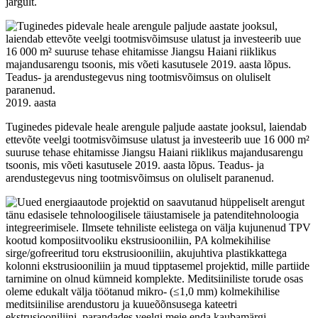
järgult.
2019. aasta
Tuginedes pidevale heale arengule paljude aastate jooksul, laiendab
ettevõte veelgi tootmisvõimsuse ulatust ja investeerib uue 16 000 m²
suuruse tehase ehitamisse Jiangsu Haiani riiklikus majandusarengu
tsoonis, mis võeti kasutusele 2019. aasta lõpus. Teadus- ja
arendustegevus ning tootmisvõimsus on oluliselt paranenud.