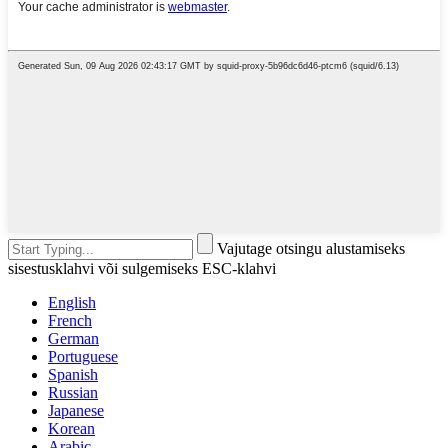
Vajutage otsingu alustamiseks
sisestusklahvi või sulgemiseks ESC-klahvi
English
French
German
Portuguese
Spanish
Russian
Japanese
Korean
Arabic