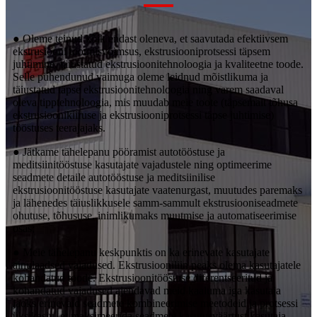
● Oleme teinud kõik endast oleneva, et saavutada efektiivsem
ekstrusiooni tootmisvõimsus, ekstrusiooniprotsessi täpsem
juhtimine, täiustatud ekstrusioonitehnoloogia ja kvaliteetne toode.
Selle pühendunud vaimuga oleme leidnud mõistlikuma ja
täiustatud täpse ekstrusioonitehnoloogia ning varem saadaval
oleva tipptehnoloogia, mis muudab meie toote (täpsemalt tõhusa
ekstrusioonikiiruse ja ekstrusiooniprotsessi täpse juhtimise)
tööstuses teerajajaks.
● Jätkame tähelepanu pööramist autotööstuse ja
meditsiinitööstuse kasutajate vajadustele ning optimeerime
seadmete detaile autotööstuse ja meditsiinilise
ekstrusioonitööstuse kasutajate vaatenurgast, muutudes paremaks
ja lähenedes täiuslikkusele samm-sammult ekstrusiooniseadmete
ohutuse, tõhususe, inimlikumaks muutmise ja automatiseerimise
osas;
● Meie tähelepanu keskpunktis on ka erinevate kasutajate
ainulaadsed vajadused. Ekstrusiooniliin peaks olema kasutajatele
kohandatud toode. Ekstrusioonitööstuse diferentseeritud ja
kohandatud vajadused ajendavad meid kaaluma iga kasutaja
jaoks erinevaid seadmete kombineerimise meetodeid ja protsessi
üksikasju, et maksimeerida seadmete kasutusväärtust kasutaja