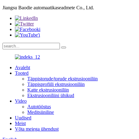
Jiangsu Baodie automaatikaseadmete Co., Ltd.
Avaleht
Tooted
Täppistorude/torude ekstrusiooniliin
Täppisprofiili ekstrusiooniliin
Katte ekstrusiooniliin
Ekstrusiooniliini ühikud
Video
Autotööstus
Meditsiiniline
Uudised
Meist
Võta meiega ühendust