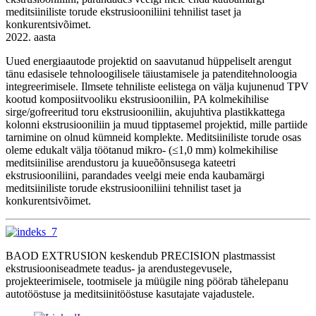
2022. aasta
Uued energiaautode projektid on saavutanud hüppeliselt arengut
tänu edasisele tehnoloogilisele täiustamisele ja patenditehnoloogia
integreerimisele. Ilmsete tehniliste eelistega on välja kujunenud TPV
kootud komposiitvooliku ekstrusiooniliin, PA kolmekihilise
sirge/gofreeritud toru ekstrusiooniliin, akujuhtiva plastikkattega
kolonni ekstrusiooniliin ja muud tipptasemel projektid, mille partiide
tarnimine on olnud kümneid komplekte. Meditsiiniliste torude osas
oleme edukalt välja töötanud mikro- (≤1,0 mm) kolmekihilise
meditsiinilise arendustoru ja kuueõõnsusega kateetri
ekstrusiooniliini, parandades veelgi meie enda kaubamärgi
meditsiiniliste torude ekstrusiooniliini tehnilist taset ja
konkurentsivõimet.
BAOD EXTRUSION keskendub PRECISION plastmassist
ekstrusiooniseadmete teadus- ja arendustegevusele,
projekteerimisele, tootmisele ja müügile ning pöörab tähelepanu
autotööstuse ja meditsiinitööstuse kasutajate vajadustele.