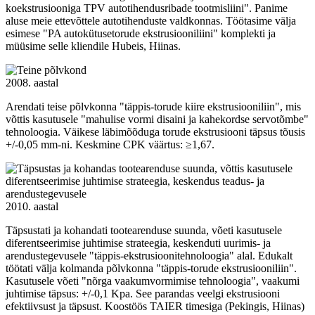
koekstrusiooniga TPV autotihendusribade tootmisliini". Panime
aluse meie ettevõttele autotihenduste valdkonnas. Töötasime välja
esimese "PA autokütusetorude ekstrusiooniliini" komplekti ja
müüsime selle kliendile Hubeis, Hiinas.
2008. aastal
Arendati teise põlvkonna "täppis-torude kiire ekstrusiooniliin", mis
võttis kasutusele "mahulise vormi disaini ja kahekordse servotõmbe"
tehnoloogia. Väikese läbimõõduga torude ekstrusiooni täpsus tõusis
+/-0,05 mm-ni. Keskmine CPK väärtus: ≥1,67.
2010. aastal
Täpsustati ja kohandati tootearenduse suunda, võeti kasutusele
diferentseerimise juhtimise strateegia, keskenduti uurimis- ja
arendustegevusele "täppis-ekstrusioonitehnoloogia" alal. Edukalt
töötati välja kolmanda põlvkonna "täppis-torude ekstrusiooniliin".
Kasutusele võeti "nõrga vaakumvormimise tehnoloogia", vaakumi
juhtimise täpsus: +/-0,1 Kpa. See parandas veelgi ekstrusiooni
efektiivsust ja täpsust. Koostöös TAIER timesiga (Pekingis, Hiinas)