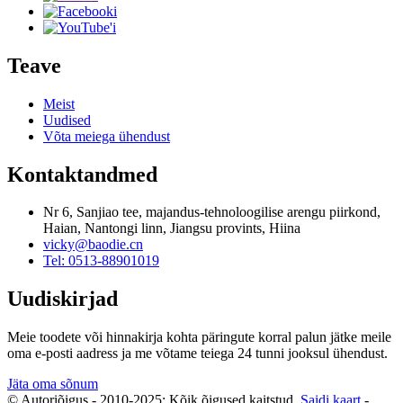
Teave
Meist
Uudised
Võta meiega ühendust
Kontaktandmed
Nr 6, Sanjiao tee, majandus-tehnoloogilise arengu piirkond,
Haian, Nantongi linn, Jiangsu provints, Hiina
vicky@baodie.cn
Tel: 0513-88901019
Uudiskirjad
Meie toodete või hinnakirja kohta päringute korral palun jätke meile
oma e-posti aadress ja me võtame teiega 24 tunni jooksul ühendust.
Jäta oma sõnum
© Autoriõigus - 2010-2025: Kõik õigused kaitstud.
Saidi kaart
-