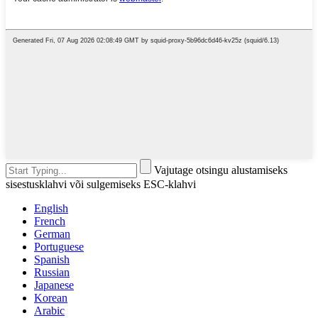
Vajutage otsingu alustamiseks
sisestusklahvi või sulgemiseks ESC-klahvi
English
French
German
Portuguese
Spanish
Russian
Japanese
Korean
Arabic