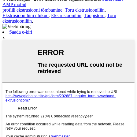
AMP mobiil
profiili ekstrusiooni tõmbamine
,
Toru ekstrusiooniliin
,
Ekstrusiooniliini ühikud
,
Ekstrusiooniliin
,
Täppistoru
,
Toru
ekstrusiooniliin
,
Saada e-kiri
x