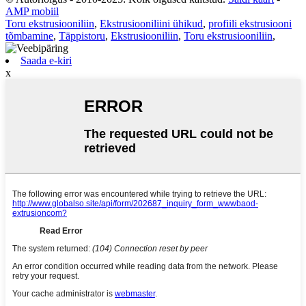
AMP mobiil
Toru ekstrusiooniliin
,
Ekstrusiooniliini ühikud
,
profiili ekstrusiooni
tõmbamine
,
Täppistoru
,
Ekstrusiooniliin
,
Toru ekstrusiooniliin
,
Saada e-kiri
x