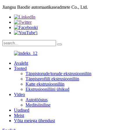
Jiangsu Baodie automaatikaseadmete Co., Ltd.
Avaleht
Tooted
Täppistorude/torude ekstrusiooniliin
Täppisprofiili ekstrusiooniliin
Katte ekstrusiooniliin
Ekstrusiooniliini ühikud
Video
Autotööstus
Meditsiiniline
Uudised
Meist
Võta meiega ühendust