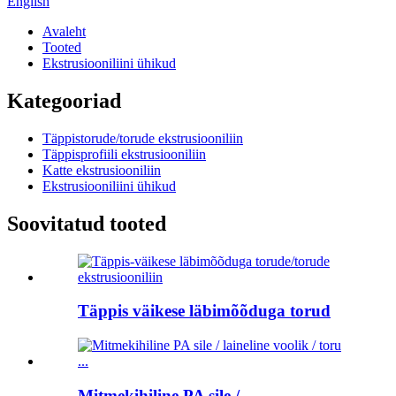
English
Avaleht
Tooted
Ekstrusiooniliini ühikud
Kategooriad
Täppistorude/torude ekstrusiooniliin
Täppisprofiili ekstrusiooniliin
Katte ekstrusiooniliin
Ekstrusiooniliini ühikud
Soovitatud tooted
Täppis väikese läbimõõduga torud
Mitmekihiline PA sile /