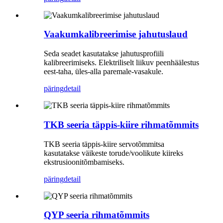
Vaakumkalibreerimise jahutuslaud
Seda seadet kasutatakse jahutusprofiili
kalibreerimiseks. Elektriliselt liikuv peenhäälestus
eest-taha, üles-alla paremale-vasakule.
päring
detail
TKB seeria täppis-kiire rihmatõmmits
TKB seeria täppis-kiire servotõmmitsa
kasutatakse väikeste torude/voolikute kiireks
ekstrusioonitõmbamiseks.
päring
detail
QYP seeria rihmatõmmits