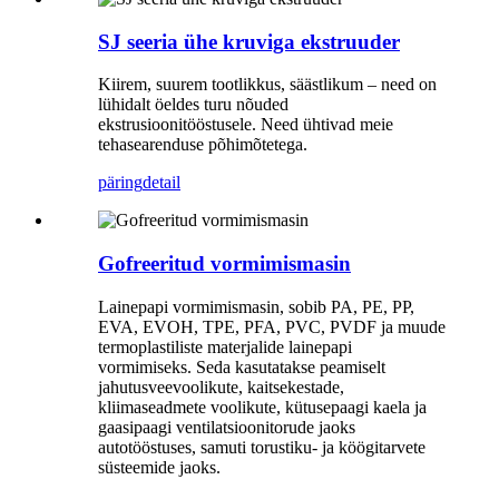
SJ seeria ühe kruviga ekstruuder
Kiirem, suurem tootlikkus, säästlikum – need on
lühidalt öeldes turu nõuded
ekstrusioonitööstusele. Need ühtivad meie
tehasearenduse põhimõtetega.
päring
detail
Gofreeritud vormimismasin
Lainepapi vormimismasin, sobib PA, PE, PP,
EVA, EVOH, TPE, PFA, PVC, PVDF ja muude
termoplastiliste materjalide lainepapi
vormimiseks. Seda kasutatakse peamiselt
jahutusveevoolikute, kaitsekestade,
kliimaseadmete voolikute, kütusepaagi kaela ja
gaasipaagi ventilatsioonitorude jaoks
autotööstuses, samuti torustiku- ja köögitarvete
süsteemide jaoks.