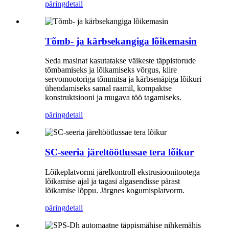
päring
detail
Tõmb- ja kärbsekangiga lõikemasin
Seda masinat kasutatakse väikeste täppistorude
tõmbamiseks ja lõikamiseks võrgus, kiire
servomootoriga tõmmitsa ja kärbsenäpiga lõikuri
ühendamiseks samal raamil, kompaktse
konstruktsiooni ja mugava töö tagamiseks.
päring
detail
SC-seeria järeltöötlussae tera lõikur
Lõikeplatvormi järelkontroll ekstrusioonitootega
lõikamise ajal ja tagasi algasendisse pärast
lõikamise lõppu. Järgnes kogumisplatvorm.
päring
detail