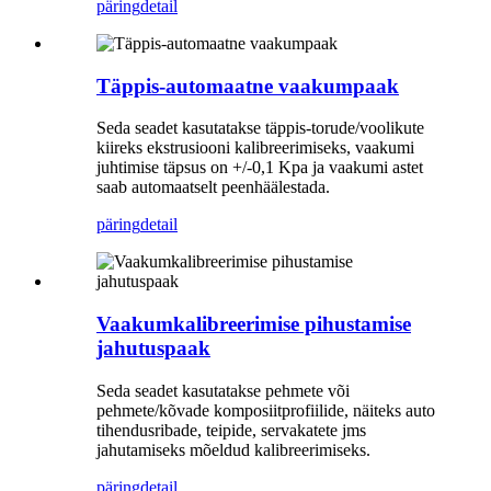
päring
detail
Täppis-automaatne vaakumpaak
Seda seadet kasutatakse täppis-torude/voolikute
kiireks ekstrusiooni kalibreerimiseks, vaakumi
juhtimise täpsus on +/-0,1 Kpa ja vaakumi astet
saab automaatselt peenhäälestada.
päring
detail
Vaakumkalibreerimise pihustamise
jahutuspaak
Seda seadet kasutatakse pehmete või
pehmete/kõvade komposiitprofiilide, näiteks auto
tihendusribade, teipide, servakatete jms
jahutamiseks mõeldud kalibreerimiseks.
päring
detail