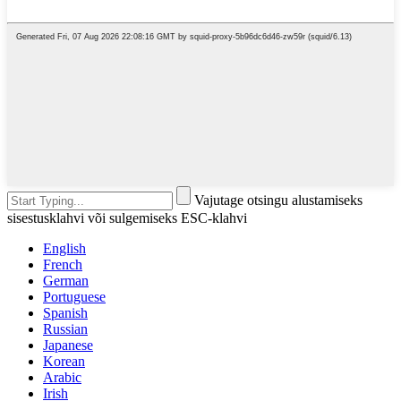
Vajutage otsingu alustamiseks
sisestusklahvi või sulgemiseks ESC-klahvi
English
French
German
Portuguese
Spanish
Russian
Japanese
Korean
Arabic
Irish