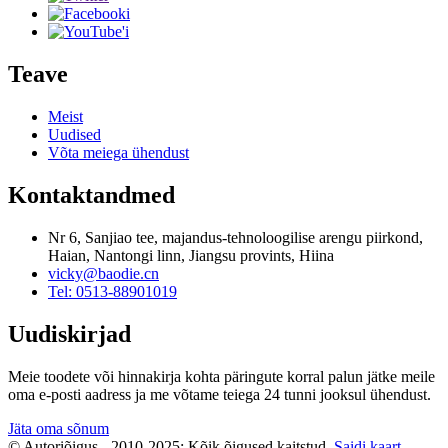
Teave
Meist
Uudised
Võta meiega ühendust
Kontaktandmed
Nr 6, Sanjiao tee, majandus-tehnoloogilise arengu piirkond,
Haian, Nantongi linn, Jiangsu provints, Hiina
vicky@baodie.cn
Tel: 0513-88901019
Uudiskirjad
Meie toodete või hinnakirja kohta päringute korral palun jätke meile
oma e-posti aadress ja me võtame teiega 24 tunni jooksul ühendust.
Jäta oma sõnum
© Autoriõigus - 2010-2025: Kõik õigused kaitstud.
Saidi kaart
-