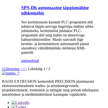
SPS-Dh automaatne täppismähise
nihkemähis
See kerimismasin kasutab PLC-programmi abil
juhitavat täppis-servoga liugrööpa mähise nihke
juhtimiseks, kerimistööd juhitakse PLC-
programmi abil ning mähis on täisservoga
kahepositsiooniline. Masin saavutab õige
kerimis- ja kerimiskiiruse automaatselt pärast
sisendtoru välisläbimõõdu mõõtmist HMI-
paneelil.
päring
detail
1
2
Järgmine >
>>
Lehekülg 1 / 2
BAOD EXTRUSION keskendub PRECISION plastmassist
ekstrusiooniseadmete teadus- ja arendustegevusele,
projekteerimisele, tootmisele ja müügile ning pöörab tähelepanu
autotööstuse ja meditsiinitööstuse kasutajate vajadustele.