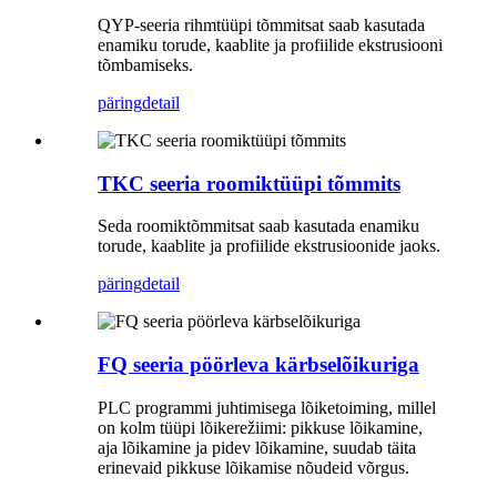
QYP-seeria rihmtüüpi tõmmitsat saab kasutada
enamiku torude, kaablite ja profiilide ekstrusiooni
tõmbamiseks.
päring
detail
TKC seeria roomiktüüpi tõmmits
Seda roomiktõmmitsat saab kasutada enamiku
torude, kaablite ja profiilide ekstrusioonide jaoks.
päring
detail
FQ seeria pöörleva kärbselõikuriga
PLC programmi juhtimisega lõiketoiming, millel
on kolm tüüpi lõikerežiimi: pikkuse lõikamine,
aja lõikamine ja pidev lõikamine, suudab täita
erinevaid pikkuse lõikamise nõudeid võrgus.